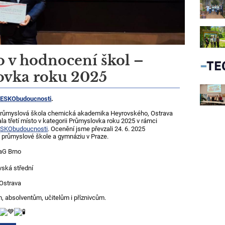
to v hodnocení škol –
ovka roku 2025
ESKObudoucnosti
.
 průmyslová škola chemická akademika Heyrovského, Ostrava
la třetí místo v kategorii Průmyslovka roku 2025 v rámci
SKObudoucnosti
. Ocenění jsme převzali 24. 6. 2025
 průmyslové škole a gymnáziu v Praze.
aG Brno
vská střední
Ostrava
absolventům, učitelům i příznivcům.