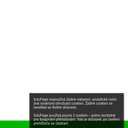
EduPage nepoužívá žádné reklamní, analytické nebo 
jiné soukromí ohrožující cookies. Žádné cookies se 
nesdílejí se třetími stranami.

EduPage používá pouze 2 cookies – jedno nezbytné 
pro fungování přihlašování. Toto je dočasné, po zavření 
prohlížeče se odstraní.
