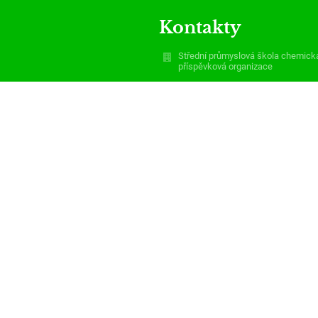
Kontakty
Střední průmyslová škola chemick
příspěvková organizace
spsch@po-msk.cz
skola@spsch.eu
reditel@spsch.eu
zi4fgdj
+420 556 307 400
Středoškolská 2854/1
700 30 Ostrava
Czech Republic