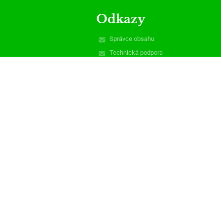
Odkazy
Správce obsahu
Technická podpora
Prohlášení o přístupnosti
Právní informace
Zásady ochrany osobních údajů
Údaje o provozovateli
Mapa stránek
O nás
Kontakt
Novinky
Bezbariérová verze
+
-