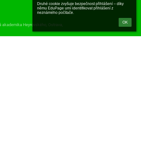
Druhé cookie zvyšuje bezpečnost přihlášení – díky 
němu EduPage umí identifikovat přihlášení z 
neznámého počítače.
OK
á akademika Heyrovského, Ostrava,
Powered by
aSc EduPage