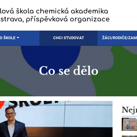
lová škola chemická akademika
strava, příspěvková organizace
O ŠKOLE
CHCI STUDOVAT
ŽÁCI/RODIČE/ZA
Co se dělo
Nej