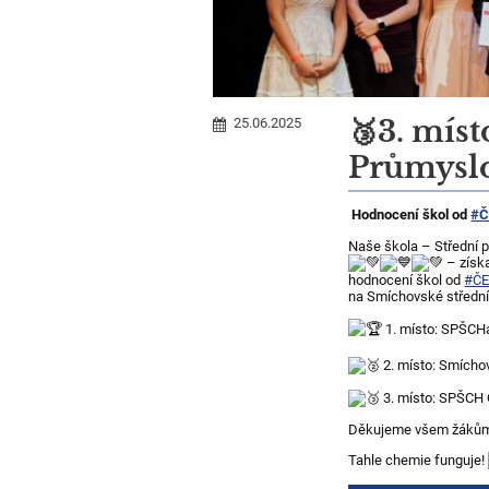
🥉3. mís
25.06.2025
Průmysl
Hodnocení škol od
#Č
Naše škola – Střední
– získa
hodnocení škol od
#ČE
na Smíchovské střední
1. místo: SPŠCH
2. místo: Smícho
3. místo: SPŠCH 
Děkujeme všem žákům, 
Tahle chemie funguje!