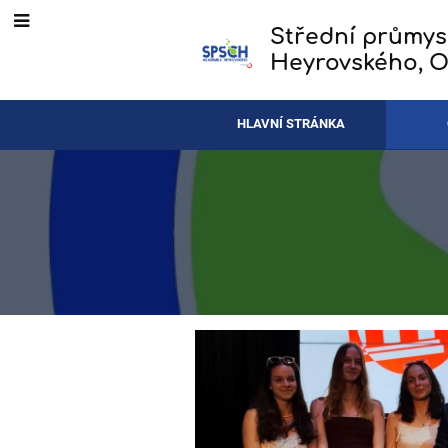
Střední průmys
Heyrovského, O
HLAVNÍ STRÁNKA
Co
se
dělo