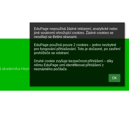
EduPage nepoužívá žádné reklamní, analytické nebo 
jiné soukromí ohrožující cookies. Žádné cookies se 
nesdílejí se třetími stranami.

EduPage používá pouze 2 cookies – jedno nezbytné 
pro fungování přihlašování. Toto je dočasné, po zavření 
prohlížeče se odstraní.

Druhé cookie zvyšuje bezpečnost přihlášení – díky 
němu EduPage umí identifikovat přihlášení z 
á akademika Heyrovského, Ostrava,
neznámého počítače.
OK