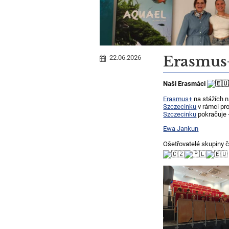
Erasmus
22.06.2026
Naši Erasmáci
Erasmus+
na stážích 
Szczecinku
v rámci p
Szczecinku
pokračuje 
Ewa Jankun
Ošetřovatelé skupiny 