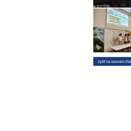
Zpět na seznam člá