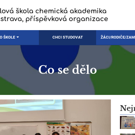
lová škola chemická akademika
strava, příspěvková organizace
O ŠKOLE
CHCI STUDOVAT
ŽÁCI/RODIČE/ZA
Co se dělo
Nej