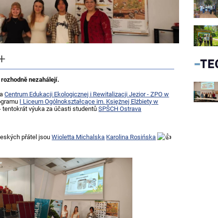
+
rozhodně nezahálejí.
na
Centrum Edukacji Ekologicznej i Rewitalizacji Jezior - ZPO w
rogramu
I Liceum Ogólnokształcące im. Księżnej Elżbiety w
- tentokrát výuka za účasti studentů
SPŠCH Ostrava
českých přátel jsou
Wioletta Michalska
Karolina Rosińska