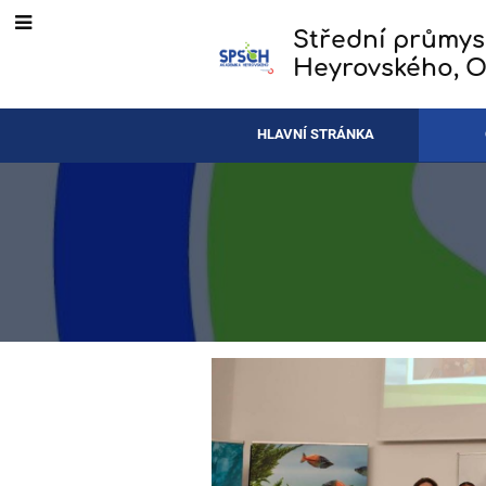
Střední průmys
Heyrovského, O
HLAVNÍ STRÁNKA
Co
se
dělo