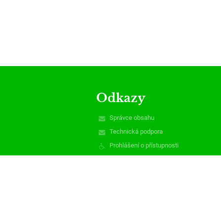
Odkazy
Správce obsahu
Technická podpora
Prohlášení o přístupnosti
Právní informace
Zásady ochrany osobních údajů
Údaje o provozovateli
Mapa stránek
O nás