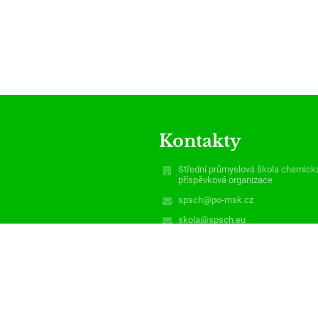
Kontakty
Střední průmyslová škola chemick
příspěvková organizace
spsch@po-msk.cz
skola@spsch.eu
reditel@spsch.eu
zi4fgdj
+420 556 307 400
Středoškolská 2854/1
700 30 Ostrava