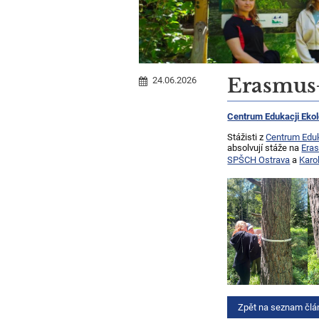
Erasmus
24.06.2026
Centrum Edukacji Ekol
Stážisti z
Centrum Eduka
absolvují stáže na
Era
SPŠCH Ostrava
a
Karo
Zpět na seznam člá