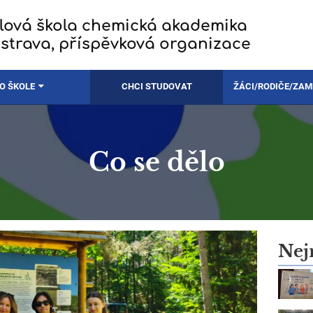
lová škola chemická akademika
strava, příspěvková organizace
O ŠKOLE
CHCI STUDOVAT
ŽÁCI/RODIČE/ZA
Co se dělo
Nej