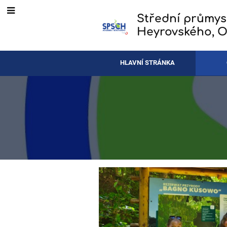
Střední průmys
Heyrovského, O
HLAVNÍ STRÁNKA
Co
se
dělo