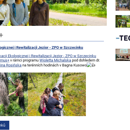
+
ogicznej i Rewitalizacji Jezior - ZPO w Szczecinku
cji Ekologicznej i Rewitalizacji Jezior - ZPO w Szczecinku
smus+
v rámci programu
Wioletta Michalska
pod dohledem dr.
lina Rosińska
na terénních hodinách v Bagna Kusowo
nků