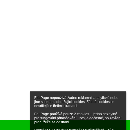
EduPage nepoužívá žádné reklamní, analytické nebo 
jiné soukromí ohrožující cookies. Žádné cookies se 
nesdílejí se třetími stranami.

EduPage používá pouze 2 cookies – jedno nezbytné 
pro fungování přihlašování. Toto je dočasné, po zavření 
prohlížeče se odstraní.
