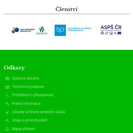
Členství
Odkazy
Správce obsahu
Technická podpora
Prohlášení o přístupnosti
Právní informace
Zásady ochrany osobních údajů
Údaje o provozovateli
Mapa stránek