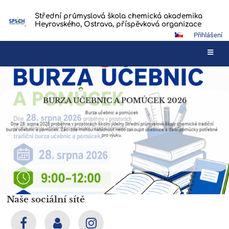
Střední průmyslová škola chemická akademika
Heyrovského, Ostrava, příspěvková organizace
Přihlášení
Hlavní
stránka
BURZA UČEBNIC A POMŮCEK 2026
Burza učebnic a pomůcek
Dne 28. srpna 2026 proběhne v prostorách školní jídelny Střední průmyslové školy chemické tradiční
burza učebnic a pomůcek. Žáci zde mohou nabídnout nebo zakoupit učebnice a další pomůcky potřebné
pro výuku.
Číst více
Naše sociální sítě