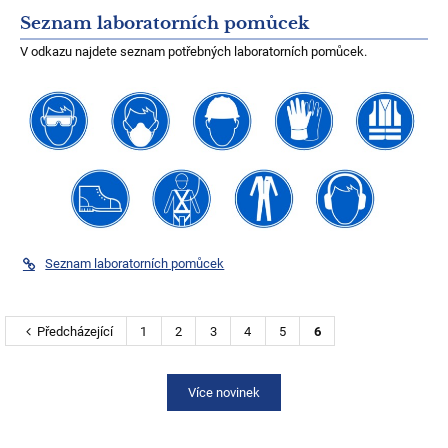
Seznam laboratorních pomůcek
V odkazu najdete seznam potřebných laboratorních pomůcek.
Seznam laboratorních pomůcek
Předcházející
1
2
3
4
5
6
Více novinek