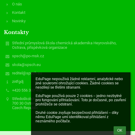
O nás
Kontakt
Novinky
Kontakty
Střední průmyslová škola chemická akademika Heyrovského,
Ostrava, příspěvková organizace
spsch@po-msk.cz
skola@spsch.eu
reditel@spsch.eu
EduPage nepoužívá žádné reklamní, analytické nebo 
zi4fgdj
jiné soukromí ohrožující cookies. Žádné cookies se 
nesdílejí se třetími stranami.

+420 556 307 400
EduPage používá pouze 2 cookies – jedno nezbytné 
Středoškolská 2854/1
pro fungování přihlašování. Toto je dočasné, po zavření 
700 30 Ostrava
prohlížeče se odstraní.

Czech Republic
Druhé cookie zvyšuje bezpečnost přihlášení – díky 
němu EduPage umí identifikovat přihlášení z 
neznámého počítače.
OK