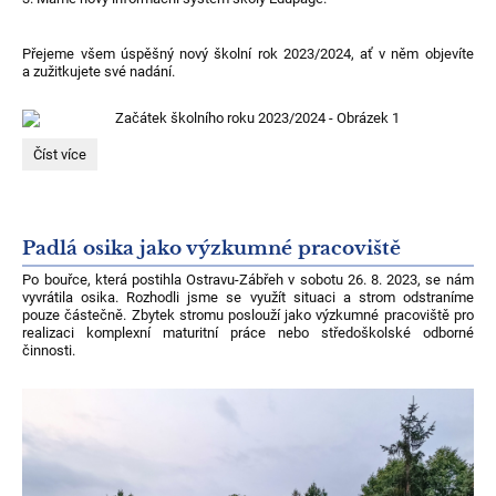
Přejeme všem úspěšný nový školní rok 2023/2024, ať v něm objevíte
a zužitkujete své nadání.
Začátek
Číst více
školního
roku
2023/2024:
Padlá osika jako výzkumné pracoviště
Po bouřce, která postihla Ostravu-Zábřeh v sobotu 26. 8. 2023, se nám
vyvrátila osika. Rozhodli jsme se využít situaci a strom odstraníme
pouze částečně. Zbytek stromu poslouží jako výzkumné pracoviště pro
realizaci komplexní maturitní práce nebo středoškolské odborné
činnosti.