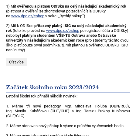
1) Mít
ověřenou a platnou ODISku na celý následující akademický rok
(platnost a ověření lze zkontrolovat po zadání čísla ODISky
na
www.dpo.cz/eshop
v sekci „Rychlý nákup“).
2) Mít k ODISce
přiřazený platný ISIC na celý následující akademický
rok
(toto lze provést na
www.dpo.cz/eshop
po registraci účtu a ODISky)
nebo
být platným studentem VŠB-TU Ostrava anebo Ostravské
univerzity v následujícím akademickém roce
(pro studenty těchto dvou
škol platí pouze první podmínka, tj. mít platnou a ověřenou ODISku, ISIC
není nutný).
Aktualizace
Číst více
studentských
profilů
u
DPO
Ostrava:
Začátek školního roku 2023/2024
Letošní školní rok přináší několik novinek:
1. Máme tři nové pedagogy. Mgr. Miroslava Holuba (OBN/RUJ),
Ing. Moniku Kubáňovou (CHT/CHE) a Ing. Terezu Prokop Kubínovou
(CHE/CLC).
2. Máme stanoven nový přistup k výuce a průběhu vyučovacích hodin.
3. Máme nový informační systém školy Edupage.