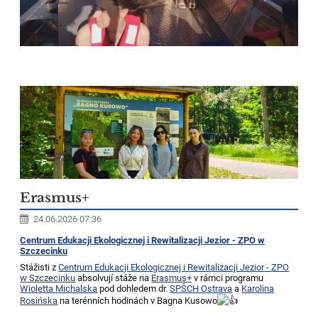
Erasmus+
24.06.2026 07:36
Centrum Edukacji Ekologicznej i Rewitalizacji Jezior - ZPO w
Szczecinku
Stážisti z
Centrum Edukacji Ekologicznej i Rewitalizacji Jezior - ZPO
w Szczecinku
absolvují stáže na
Erasmus+
v rámci programu
Wioletta Michalska
pod dohledem dr.
SPŠCH Ostrava
a
Karolina
Rosińska
na terénních hodinách v Bagna Kusowo