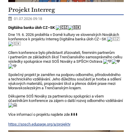
Projekt Interreg
01.07.2026 09:18
Digitálna banka úloh CZ–SK
Dne 19. 6. 2026 proběhla v Domě kultury ve slovenských Novákách
konference k projektu Interreg Digitálna banka úloh CZ–SK
Cílem konference bylo představit zřizovateli, firemním partnerům
i partnerům ze základních škol Trenčianského samosprávného celku
výsledky spolupráce mezi SOŠ Nováky a SPŠCH Ostrava
Společný projekt je zaměřen na podporu odborného, přírodovědného
a technického vzdělávání. Jeho důležitou součástí je tvorba a sdílení
výukových materiálů, propojování škol a přenos dobré praxe mezi
Moravskoslezským a Trenčianským krajem.
Děkujeme SOŠ Nováky za partnerskou spolupráci a všem
účastníkům konference za zájem o další rozvoj odborného vzdělávání
Více informací o projektu najdete zde:⬇️⬇️⬇️
https://spsch.edupage.org/a/projekty