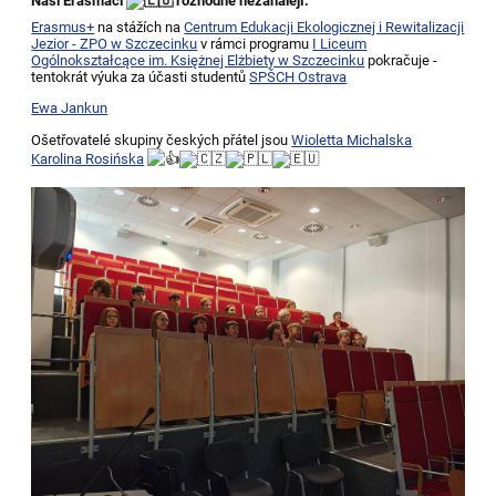
Naši Erasmáci
rozhodně nezahálejí.
Erasmus+
na stážích na
Centrum Edukacji Ekologicznej i Rewitalizacji
Jezior - ZPO w Szczecinku
v rámci programu
I Liceum
Ogólnokształcące im. Księżnej Elżbiety w Szczecinku
pokračuje -
tentokrát výuka za účasti studentů
SPŠCH Ostrava
Ewa Jankun
Ošetřovatelé skupiny českých přátel jsou
Wioletta Michalska
Karolina Rosińska