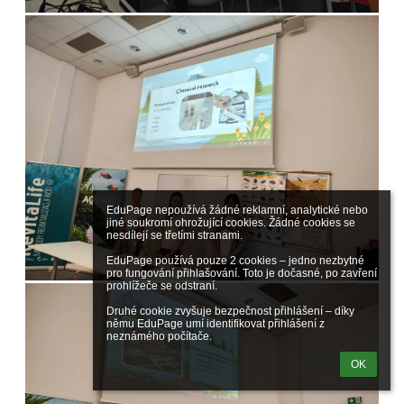
EduPage nepoužívá žádné reklamní, analytické nebo 
jiné soukromí ohrožující cookies. Žádné cookies se 
nesdílejí se třetími stranami.

EduPage používá pouze 2 cookies – jedno nezbytné 
pro fungování přihlašování. Toto je dočasné, po zavření 
prohlížeče se odstraní.

Druhé cookie zvyšuje bezpečnost přihlášení – díky 
němu EduPage umí identifikovat přihlášení z 
neznámého počítače.
OK