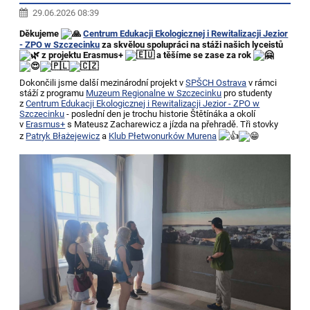
29.06.2026 08:39
Děkujeme
Centrum Edukacji Ekologicznej i Rewitalizacji Jezior
- ZPO w Szczecinku
za skvělou spolupráci na stáži našich lyceistů
z projektu Erasmus+
a těšíme se zase za rok
Dokončili jsme další mezinárodní projekt v
SPŠCH Ostrava
v rámci
stáží z programu
Muzeum Regionalne w Szczecinku
pro studenty
z
Centrum Edukacji Ekologicznej i Rewitalizacji Jezior - ZPO w
Szczecinku
- poslední den je trochu historie Štětínáka a okolí
v
Erasmus+
s Mateusz Zacharewicz a jízda na přehradě. Tři stovky
z
Patryk Błażejewicz
a
Klub Płetwonurków Murena